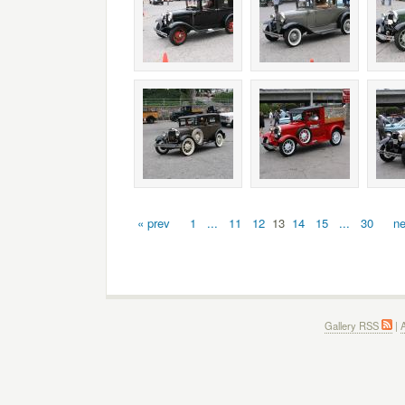
« prev
1
...
11
12
13
14
15
...
30
ne
Gallery RSS
|
A