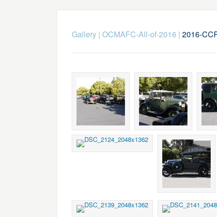
Gallery
|
OCMAFC-All-of-2016
|
2016-CCR