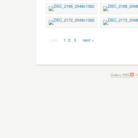
« prev
1
2
3
next »
Gallery RSS
|
A