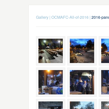
Gallery
|
OCMAFC-All-of-2016
|
2016-panc