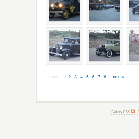
« prev
1
2
3
4
5
6
7
8
next »
Gallery RSS
|
A